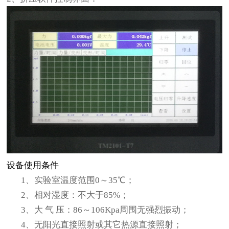
设备使用条件
1
、实验室温度范围0～35℃；
2
、相对湿度：不大于85%；
3
、大 气 压：86～106Kpa周围无强烈振动；
4
、无阳光直接照射或其它热源直接照射；