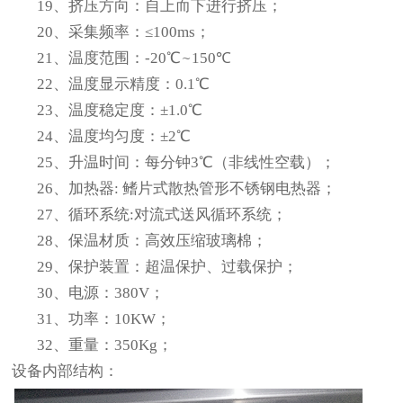
19
、挤压方向：自上而下进行挤压；
20
、采集频率：≤100ms；
21
、温度范围：-20℃
~
150
℃
22
、温度显示精度：0.1℃
23
、温度稳定度：±1.0℃
24
、温度均匀度：±2℃
25
、升温时间：每分钟3℃（非线性空载）；
26
、加热器: 鳍片式散热管形不锈钢电热器；
27
、循环系统:对流式送风循环系统；
28
、保温材质：高效压缩玻璃棉；
29
、保护装置：超温保护、过载保护；
30
、电源：380V；
31
、功率：10KW；
32
、重量：350Kg；
设备内部结构：