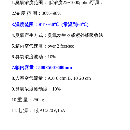
1.
臭氧浓度范围：
低浓度
25~1000pphm
可调，
2.
湿
度
范
围：
30%~98%
3.
温度范围：
RT
～
60℃
（常温到
60
℃）
4.
臭氧产生方式：臭氧发生器或紫外线吸收法
5.
箱内空气速度：
over 2 feet/sec
6.
臭氧浓度波动：
10%
7.
箱内容量：
500×500×600mm
8.
入室空气流量：
A.0-6 cfm;B. 10-20 cfh
9.
臭氧浓度波动度：
10%
10.
重
量：
250kg
11.
电
源：
1∮,AC220V,15A