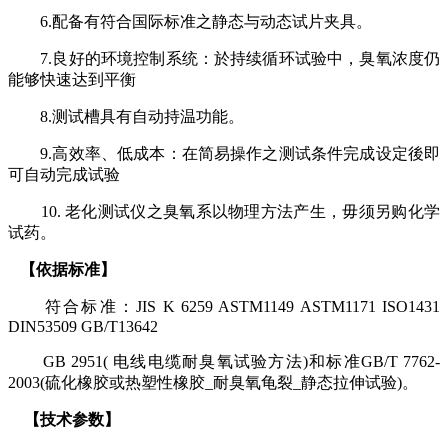
6.
配备有符合国际标准之静态与动态试片夹具。
7.
良好的环境控制系统：於持续循环试验中，臭氧浓度仍
能够快速达到平衡
8.
测试槽具有自动持温功能。
9.
高效率、低成本：在简易操作之测试条件完成设定後即
可自动完成试验
10.
老化测试仪之臭氧系以物理方法产生，毋须另购化学
试药。
【依据标准】
符合标准：
JIS K 6259 ASTM1149 ASTM1171 ISO1431
DIN53509 GB/T13642
GB 2951(
电线电缆耐臭氧试验方法
)
和标准
GB/T 7762-
2003(
硫化橡胶或热塑性橡胶
_
耐臭氧龟裂
_
静态拉伸试验
)
。
【技术参数】