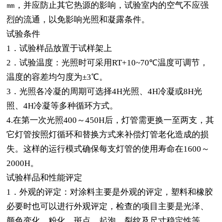
㎜，并应防止其它热源的影响，试验室内的空气不应强
烈的流通，以免影响光照和凝露条件。
试验条件
1
．试验样品放置于试样架上
2
．试验温度：光照时可采用RT+10~70℃温度可调节，
温度的容差均匀度为±3℃。
3
．光照各冷凝的周期可选择4H光照、4H冷凝或8H光
照、4H冷凝等多种循环方式。
4.
在第一次光照400～450H后，灯管需更换一至两支，其
它灯管按照灯循环和替换方式来补偿灯管老化造成的损
失。这样的运行模式确保每支灯管的使用寿命在1600～
2000H。
试验样品和性能评定
1
．外观的评定：对涂料主要是外观的评定，塑料和橡胶
必要时也可以进行外观评定，检查的项目主要是光泽、
颜色变化、粉化、斑点、起泡、裂纹及尺寸稳定性等。