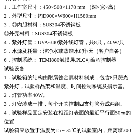
1
．工作室尺寸：
450
×500×1170
mm
（深×宽×高）
2
．外型尺寸：约D900×W600×H1580mm
3
．◎内胆材料：SUS304不锈钢板
◎外壳材料：SUS304不锈钢板
4
．紫外灯管：UVA-340紫外线灯管，共8只，40W/只
5
．水源及耗量：洁净水或蒸馏水8升/天（客户自备）
6
．控制系统：
TEMI880
触摸屏,PLC可编程控制器
试验设备
1
．试验箱的结构由耐腐蚀金属材料制成，包含8只荧光
紫外灯，试验样品架和温度、时间控制系统及指示器。
2
．灯管功率40W。
3
．灯安装成一排，每个开关控制四支灯管分成两组。
4
．试验样品固定安装在相距灯表面的最近平行面50㎜的
位置
试验箱应放置于温度为15～35℃的试验室内，距离墙300